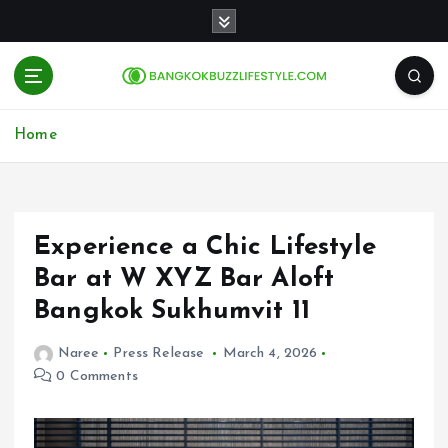
S
k
i
p
t
o
Home
c
o
n
t
e
Experience a Chic Lifestyle
n
Bar at W XYZ Bar Aloft
t
Bangkok Sukhumvit 11
Naree
Press Release
March 4, 2026
0 Comments