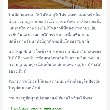
ในเดือนตุลาคม ใบไม้ในฤดูใบไม้ร่วงจะบานสะพรั่งเต็ม
ที่ แต่งแต้มภูเขาและป่าไม้ด้วยเฉดสีแดง เหลือง และส้ม
แสนสดใส ภาพของใบไม้หลากสีที่ส่องประกายระยิบ
ระยับในแสงแดดภายใต้บรรยากาศที่สดชื่น ภาพ
ทัศนียภาพอันน่าทึ่งนี้ถูกทักทอขึ้นโดยธรรมชาติ
หากหยุดพักหายใจเข้าลึก ๆ คุณจะได้ดื่มด่ำกับกลิ่นของ
ใบไม้ที่ร่วงหล่น พร้อมเพลิดเพลินกับความเงียบสงบและ
ความอุดมสมบูรณ์อันเป็นเอกลักษณ์ของฤดูใบไม้ร่วงได้
อย่างเต็มที่
สังเกตการณ์ดอกไม้และสภาพหิมะที่เหลืออยู่ในปัจจุบัน
ในรูปแบบออนไลน์
สามารถดูข้อมูลอัปเดตล่าสุดได้ผ่านไลฟ์สดได้ทาง
https://sizenen.otarimura.com