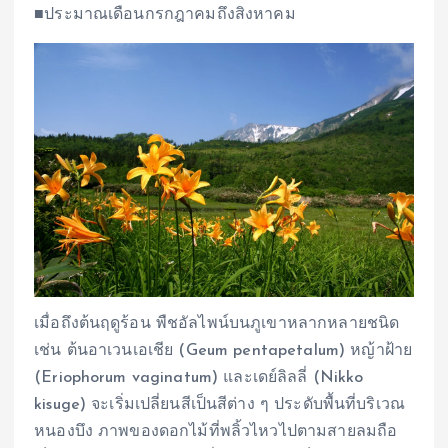
■ประมาณเดือนกรกฎาคมถึงสิงหาคม
เมื่อถึงต้นฤดูร้อน พืชอัลไพน์บนภูเขาหลากหลายชนิด
เช่น ต้นอาเวนเอเชีย (Geum pentapetalum) หญ้าฝ้าย
(Eriophorum vaginatum) และเดย์ลิลลี่ (Nikko
kisuge) จะเริ่มเปลี่ยนสีเป็นสีต่าง ๆ ประดับพื้นที่บริเวณ
หนองบึง ภาพของดอกไม้ที่พลิ้วไหวไปตามสายลมถือ