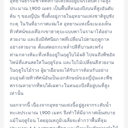
อุทยานธรรมชาติทสึกาอิเคะตั้งอยู่บนระดับความสูง
ประมาณ 1,900 เมตร เป็นพื้นที่หนองบึงบนที่สูงอันดับ
ต้น ๆ ของญี่ปุ่น ซึ่งตั้งอยู่ภายในอุทยานแห่งชาติจูบุซัง
กะคุ ในวันที่อากาศแจ่มใส อุทยานแห่งนี้จะมองเห็น
ทิวทัศน์ของเทือกเขาฮาคุบะแบบพาโนรามาได้อย่าง
สวยงาม และยังมีทัศนียภาพที่เปลี่ยนไปตามฤดูกาล
อย่างสวยงาม ตั้งแต่ดอกกะหล่ำปลีที่บานสะพรั่ง
ท่ามกลางหิมะที่เหลืออยู่ในฤดูใบไม้ผลิ ไปจนถึงพืชอัล
ไพน์ที่แสนสดใสในฤดูร้อน และใบไม้เปลี่ยนสีสวยงาม
ในฤดูใบไม้ร่วง ผู้มาเยือนจะได้รับการต้อนรับอย่าง
อบอุ่นด้วยทิวทัศน์อันเป็นเอกลักษณ์ของญี่ปุ่นและพืช
พรรณหายากที่พบได้เฉพาะในหนองบึงที่อยู่บนที่สูง
เท่านั้น
นอกจากนี้ เนื่องจากอุทยานแห่งนี้อยู่สูงจากระดับน้ำ
ทะเลประมาณ 1,900 เมตร จึงทำให้มีอากาศเย็นสบาย
แม้ในฤดูร้อน โดยอุณหภูมิเฉลี่ยจะต่ำกว่าพื้นที่ลุ่ม