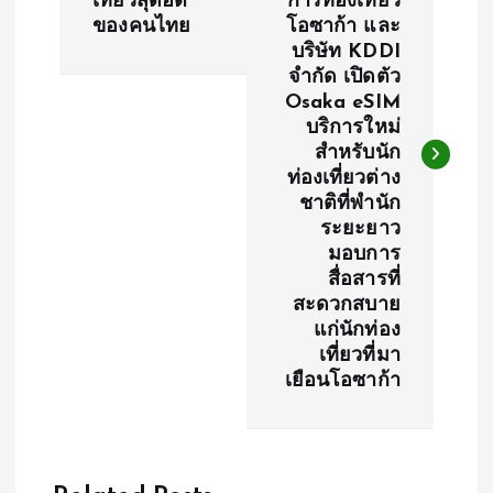
เที่ยวสุดฮิต
การท่องเที่ยว
s
ของคนไทย
โอซาก้า และ
บริษัท KDDI
t
จำกัด เปิดตัว
Osaka eSIM
n
บริการใหม่
สำหรับนัก
a
ท่องเที่ยวต่าง
ชาติที่พำนัก
v
ระยะยาว
มอบการ
i
สื่อสารที่
สะดวกสบาย
g
แก่นักท่อง
เที่ยวที่มา
a
เยือนโอซาก้า
t