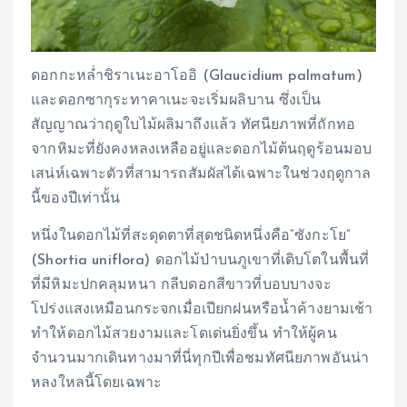
ดอกกะหล่ำชิราเนะอาโออิ (Glaucidium palmatum)
และดอกซากุระทาคาเนะจะเริ่มผลิบาน ซึ่งเป็น
สัญญาณว่าฤดูใบไม้ผลิมาถึงแล้ว ทัศนียภาพที่ถักทอ
จากหิมะที่ยังคงหลงเหลืออยู่และดอกไม้ต้นฤดูร้อนมอบ
เสน่ห์เฉพาะตัวที่สามารถสัมผัสได้เฉพาะในช่วงฤดูกาล
นี้ของปีเท่านั้น
หนึ่งในดอกไม้ที่สะดุดตาที่สุดชนิดหนึ่งคือ“ซังกะโย”
(Shortia uniflora) ดอกไม้ป่าบนภูเขาที่เติบโตในพื้นที่
ที่มีหิมะปกคลุมหนา กลีบดอกสีขาวที่บอบบางจะ
โปร่งแสงเหมือนกระจกเมื่อเปียกฝนหรือน้ำค้างยามเช้า
ทำให้ดอกไม้สวยงามและโดเด่นยิ่งขึ้น ทำให้ผู้คน
จำนวนมากเดินทางมาที่นี่ทุกปีเพื่อชมทัศนียภาพอันน่า
หลงใหลนี้โดยเฉพาะ