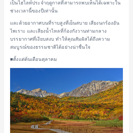
เป็นไฮไลท์ประจำฤดูกาลที่สามารถพบเห็นได้เฉพาะใน
ช่วงเวลานี้ของปีเท่านั้น
และด้วยอากาศบนที่ราบสูงที่เย็นสบาย เสียงนกร้องอัน
ไพเราะ และเสียงน้ำไหลที่ก้องกังวานท่ามกลาง
บรรยากาศที่เงียบสงบ ทำให้คุณสัมผัสได้ถึงความ
สมบูรณ์ของธรรมชาติได้อย่างน่าชื่นใจ
■ตั้งแต่ต้นเดือนตุลาคม