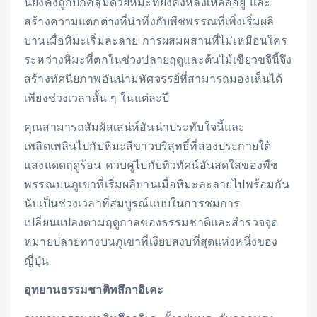
นี้ยังคงถูกปกคลุมด้วยหิมะที่ยังคงหลงเหลืออยู่ และ
สร้างความแตกต่างที่น่าทึ่งกับพืชพรรณที่เพิ่งเริ่มผลิ
บานเมื่อหิมะเริ่มละลาย การผสมผสานที่ไม่เหมือนใคร
ระหว่างหิมะที่ตกในช่วงปลายฤดูและต้นไม้เขียวขจีนี้จึง
สร้างทัศนียภาพอันน่ามหัศจรรย์ที่สามารถมองเห็นได้
เพียงช่วงเวลาสั้น ๆ ในแต่ละปี
คุณสามารถสัมผัสเสน่ห์อันน่าประทับใจนี้และ
เพลิดเพลินไปกับหิมะสีขาวบริสุทธิ์ที่ส่องประกายใต้
แสงแดดฤดูร้อน ควบคู่ไปกับทิวทัศน์อันสดใสของพืช
พรรณบนภูเขาที่เริ่มผลิบานเมื่อหิมะละลายไปพร้อมกัน
นับเป็นช่วงเวลาที่สมบูรณ์แบบในการชมการ
เปลี่ยนแปลงตามฤดูกาลของธรรมชาติและสำรวจจุด
หมายปลายทางบนภูเขาที่เงียบสงบที่สุดแห่งหนึ่งของ
ญี่ปุ่น
อุทยานธรรมชาติทสึกาอิเคะ