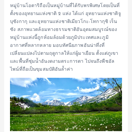
หมู่บ้านโอตาริถือเป็นหมู่บ้านที่ได้รับพรพิเศษโดยเป็นที่
ตั้งของอุทยานแห่งชาติ 2 แห่ง ได้แก่ อุทยานแห่งชาติจู
บุซังกากุ และอุทยานแห่งชาติเมียวโกะ-โทกากุชิ เร็น
ซัง สภาพแวดล้อมทางธรรมชาติอันอุดมสมบูรณ์ของ
หมู่บ้านแห่งนี้ถูกห้อมล้อมด้วยภูมิประเทศและภูมิ
อากาศที่หลากหลาย มอบทัศนียภาพอันน่าทึ่งที่
เปลี่ยนแปลงไปตามฤดูกาลให้แก่ผู้มาเยือน ตั้งแต่ภูเขา
และพื้นที่ชุ่มน้ำอันงดงามตระการตา ไปจนถึงพืชอัล
ไพน์ที่ถือเป็นขุมสมบัติอันล้ำค่า