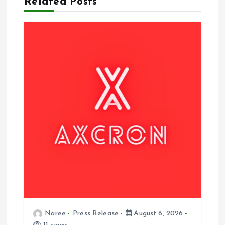
i
Related Posts
o
n
Naree
Press Release
August 6, 2026