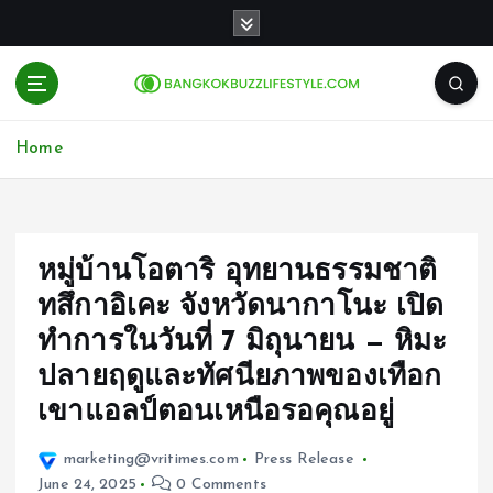
S
k
i
p
t
o
Home
c
o
n
t
e
หมู่บ้านโอตาริ อุทยานธรรมชาติ
n
ทสึกาอิเคะ จังหวัดนากาโนะ เปิด
t
ทำการในวันที่ 7 มิถุนายน — หิมะ
ปลายฤดูและทัศนียภาพของเทือก
เขาแอลป์ตอนเหนือรอคุณอยู่
marketing@vritimes.com
Press Release
June 24, 2025
0 Comments