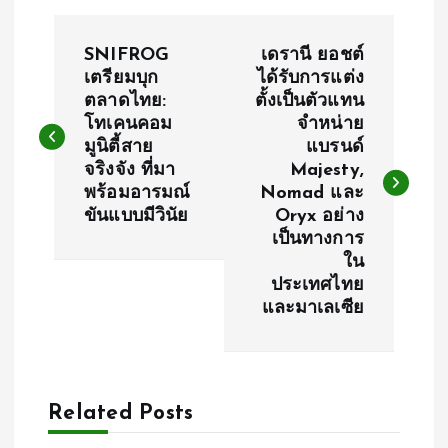
P
SNIFROG
เดรานี ยอชต์
o
เตรียมบุก
ได้รับการแต่ง
ตลาดไทย:
ตั้งเป็นตัวแทน
โทเคนคอม
จำหน่าย
s
มูนิตี้สาย
แบรนด์
จริงจัง ที่มา
Majesty,
t
พร้อมอารมณ์
Nomad และ
ขันแบบมีวินัย
Oryx อย่าง
n
เป็นทางการ
ใน
a
ประเทศไทย
และมาเลเซีย
v
i
Related Posts
g