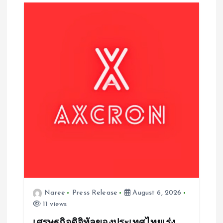
a
t
i
o
n
Naree
Press Release
August 6, 2026
11 views