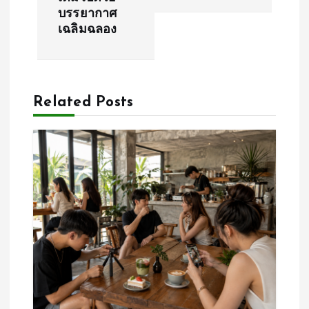
บรรยากาศ
t
เฉลิมฉลอง
n
a
Related Posts
v
i
g
a
t
i