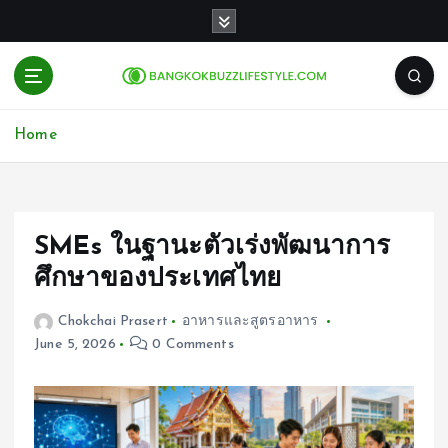
S
k
i
p
t
o
Home
c
o
n
t
e
SMEs ในฐานะตัวเร่งพัฒนาการ
n
ศึกษาของประเทศไทย
t
Chokchai Prasert
อาหารและสูตรอาหาร
June 5, 2026
0 Comments