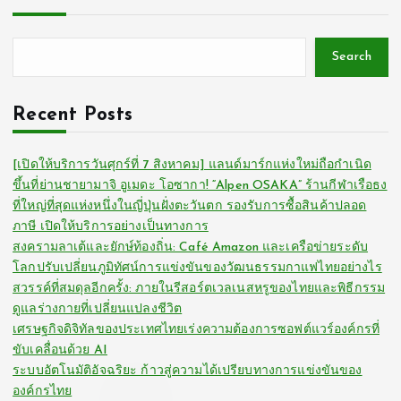
Search
Recent Posts
[เปิดให้บริการวันศุกร์ที่ 7 สิงหาคม] แลนด์มาร์กแห่งใหม่ถือกำเนิด
ขึ้นที่ย่านชายามาจิ อูเมดะ โอซากา! “Alpen OSAKA” ร้านกีฬาเรือธง
ที่ใหญ่ที่สุดแห่งหนึ่งในญี่ปุ่นฝั่งตะวันตก รองรับการซื้อสินค้าปลอด
ภาษี เปิดให้บริการอย่างเป็นทางการ
สงครามลาเต้และยักษ์ท้องถิ่น: Café Amazon และเครือข่ายระดับ
โลกปรับเปลี่ยนภูมิทัศน์การแข่งขันของวัฒนธรรมกาแฟไทยอย่างไร
สวรรค์ที่สมดุลอีกครั้ง: ภายในรีสอร์ตเวลเนสหรูของไทยและพิธีกรรม
ดูแลร่างกายที่เปลี่ยนแปลงชีวิต
เศรษฐกิจดิจิทัลของประเทศไทยเร่งความต้องการซอฟต์แวร์องค์กรที่
ขับเคลื่อนด้วย AI
ระบบอัตโนมัติอัจฉริยะ ก้าวสู่ความได้เปรียบทางการแข่งขันของ
องค์กรไทย