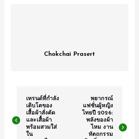
Chokchai Prasert
P
เทรนด์ที่กำลัง
พยากรณ์
o
เติบโตของ
แฟชั่นผู้หญิง
เสื้อผ้าสั่งตัด
ไทยปี 2026:
และเสื้อผ้า
พลังของผ้า
s
พร้อมสวมใส่
ไหม งาน
ใน
หัตถกรรม
t