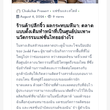
n
Chokchai Prasert
แฟชั่นและสไตล์
August 6, 2026
9 views
ร้านค้าปลีกจิ๋ว ผลกระทบมหึมา: ตลาด
แบบดั้งเดิมทำหน้าที่เป็นศูนย์บ่มเพาะ
นวัตกรรมแฟชั่นไทยอย่างไร
ในทางเดินสลัวของตลาดประตูน้ำและโซนป๊อปอัป
ของ Jodd Fairs ผู้ขายดำเนินกิจการจากพื้นที่ที่ไม่
ใหญ่ไปกว่าช่องจอดรถ ทว่าสตอลล์ขนาดจิ๋วเหล่านี้
คือศูนย์กลางนวัตกรรมที่ไม่มีใครพูดถึงของไทย ที่ซึ่ง
ข้อจำกัดด้านการผลิตและการติดต่อโดยตรงกับ
ลูกค้าบังคับให้เกิดความคิดสร้างสรรค์แบบถอนราก
ถอนโคน ซึ่งสตูดิโอออกแบบขององค์กรมัก
ขาดแคลน ด้วยค่าใช้จ่ายที่ต่ำและผลตอบรับที่ฉับไว
ผู้ประกอบการสามารถเปลี่ยนแนวคิดที่ร่างไว้ให้เป็น
ผลิตภัณฑ์ที่ขายได้ภายในหนึ่งสัปดาห์ “แผงค้าของ
ฉันคือกลุ่มสนทนาของฉัน แดชบอร์ดการผลิตของ
ฉัน และเซสชั่นบำบัดแบรนด์ของฉัน” จ๋า ผู้ดำเนิน