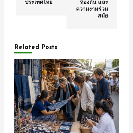
ประเทศไทย
ท้องถิ่น และ
ความงามร่วม
n
สมัย
a
v
Related Posts
i
g
a
t
i
o