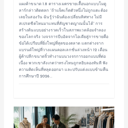
แผงค้าขนาด 1.8 ตารางเมตรขายเสื้อนอกแบบโมดู
ลาร์กล่าวติดตลก “ถ้าแจ็คเก็ตตัวหนึ่งไม่ถูกแตะต้อง
เลยในสองวัน ฉันรู้ว่าฉันต้องเปลี่ยนทิศทาง ไม่มี
สเปรดชีตไหนมาแทนที่สัญชาตญาณนั้นได้” การ
สร้างต้นแบบอย่างรวดเร็วในสภาพแวดล้อมจำลอง
ของโลกจริง วงจรการบีบอัดจากไอเดียสู่การขายคือ
ข้อได้เปรียบที่ยิ่งใหญ่ที่สุดของตลาด แตกต่างจาก
แบรนด์ใหญ่ที่วางแผนคอลเลกชั่นล่วงหน้า 12 เดือน
ผู้ค้าปลีกขนาดจิ๋วทำงานบนวงจรการออกแบบที่ต่อ
เนื่อง พวกเขาสังเกตว่าทรงไหนถูกหยิบลองทันที ฟัง
ความคิดเห็นที่หลุดออกมา และปรับแต่งแบบข้ามคืน
การศึกษาปี 2026…