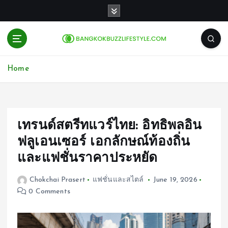
S
k
i
p
t
o
Home
c
o
n
t
e
เทรนด์สตรีทแวร์ไทย: อิทธิพลอิน
n
ฟลูเอนเซอร์ เอกลักษณ์ท้องถิ่น
t
และแฟชั่นราคาประหยัด
Chokchai Prasert
แฟชั่นและสไตล์
June 19, 2026
0 Comments