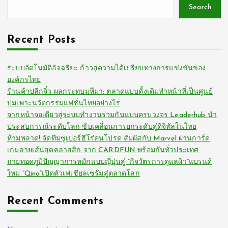
Search
Recent Posts
ระบบอัตโนมัติอัจฉริยะ ก้าวสู่ความได้เปรียบทางการแข่งขันของ
องค์กรไทย
ร้านค้าปลีกจิ๋ว ผลกระทบมหึมา: ตลาดแบบดั้งเดิมทำหน้าที่เป็นศูนย์
บ่มเพาะนวัตกรรมแฟชั่นไทยอย่างไร
จากหน้าจอเดียวสู่ระบบทำงานร่วมกันแบบครบวงจร Leaderhub นำ
ประสบการณ์ระดับโลก ขับเคลื่อนการยกระดับสู่ดิจิทัลในไทย
ห้ามพลาด! จัดทีมซูเปอร์ฮีโร่คนโปรด สัมผัสกับ Marvel ผ่านการ์ด
เกมลายเส้นสุดคลาสสิก จาก CARDFUN พร้อมกันทั่วประเทศ
ถ่ายทอดภูมิปัญญาการหมักแบบญี่ปุ่นสู่ “กิจวัตรการดูแลผิว”แบรนด์
ใหม่ “Qina”เปิดตัวเฟเชียลเซรัมสู่ตลาดโลก
Recent Comments