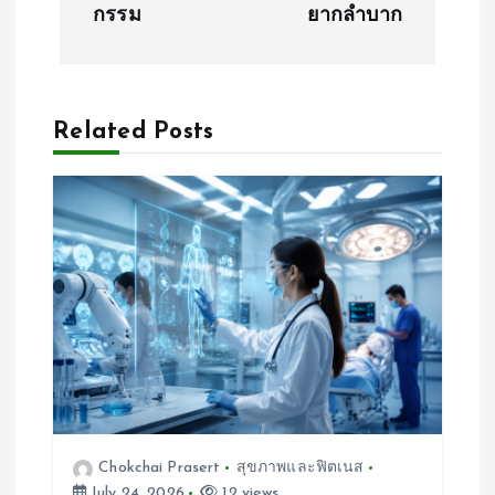
กรรม
ยากลำบาก
n
a
Related Posts
v
i
g
a
t
i
o
Chokchai Prasert
สุขภาพและฟิตเนส
July 24, 2026
12 views