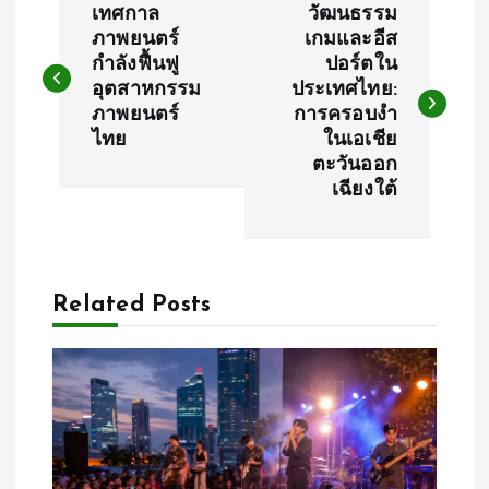
เทศกาล
วัฒนธรรม
o
ภาพยนตร์
เกมและอีส
กำลังฟื้นฟู
ปอร์ตใน
อุตสาหกรรม
ประเทศไทย:
s
ภาพยนตร์
การครอบงำ
ไทย
ในเอเชีย
t
ตะวันออก
เฉียงใต้
n
a
Related Posts
v
i
g
a