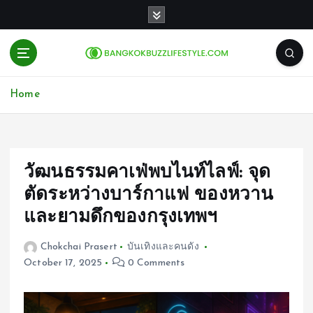
S
k
i
p
t
o
Home
c
o
n
t
e
วัฒนธรรมคาเฟ่พบไนท์ไลฟ์: จุด
n
ตัดระหว่างบาร์กาแฟ ของหวาน
t
และยามดึกของกรุงเทพฯ
Chokchai Prasert
บันเทิงและคนดัง
October 17, 2025
0 Comments