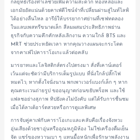
กลยุทธ์เรื่องทำเลช่วยเพิ่มความสะดวก ทองหล่อและ
เอกมัยอัดแน่นด้วยคาเฟ่ดีไซน์จ๋าที่เปลี่ยนผ่านสู่ไนท์ไลฟ์
ได้อย่างลื่นไหล อารีย์ให้บรรยากาศย่านที่เชฟทดลอง
ในแลบเพสทรีขนาดเล็ก สีลมผสมประสิทธิภาพย่าน
ธุรกิจกับความคึกคักหลังเลิกงาน ความใกล้ BTS และ
MRT ช่วยประหยัดเวลา หากคุณวางแผนจะกระโดด
จากคาเฟ่ไปคาราโอเกะแล้วต่อคลับ
มารยาทและโลจิสติกส์ตรงไปตรงมา สั่งที่เคาน์เตอร์
เว้นแต่จะชัดว่ามีบริการเต็มรูปแบบ ที่นั่งใกล้ปลั๊กไฟ
หมดไว; หากตั้งใจนั่งนาน พกเพาเวอร์แบงก์เล็ก ๆ หาก
คุณตระเวนถ่ายรูป ขออนุญาตก่อนขยับพร็อพ และใช้
แฟลชอย่างสุภาพ ทิปยังคงไม่บังคับ แต่ได้รับการชื่นชม
เมื่อได้ลาเต้อาร์ตสวยหรือการดูแลพิเศษ
การจับคู่คาเฟ่กับคาราโอเกะและคลับคือเรื่องจังหวะ
อุ่นเสียงด้วยชาอุ่นหรืออุณหภูมิห้อง ไม่ใช่เครื่องดื่มเย็น
จัด แชร์ของหวานเบา ๆ แทนมื้อหนักเพื่อรักษาพลังงาน