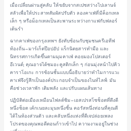
เมื่อเปลี่ยนผ่านสู่คลับ ให้ขยับจากสเปซสว่างไปเลานจ์
สลัวเพื่อให้ประสาทสัมผัสปรับตัว ลองคาเฟ่ที่มีค็อกเทล
เล็ก ๆ หรือม็อกเทลเป็นสะพานระหว่างกาแฟกับฟลอร์
เต้นรำ
ฉากคาเฟ่ของกรุงเทพฯ ยังทับซ้อนกับชุมชนครีเอทีฟ
ท้องถิ่น—มาร์เก็ตป๊อปอัป แร็กนิตยสารทำมือ และ
นิทรรศการเกิดขึ้นตามมุมคาเฟ่ คอยมองโปสเตอร์
อีเวนต์; คุณอาจได้ชมอะคูสติกเล็ก ๆ ก่อนมุ่งหน้าไปคิว
คาราโอเกะ การซ้อนชั้นแบบนี้อธิบายว่าทำไมการแวะ
คาเฟ่จึงรู้สึกเป็นองค์ประกอบจำเป็นของไนท์ไลฟ์: มัน
คือช่วงเวลาพัก เติมพลัง และปรับแผนเส้นทาง
ปฏิบัติต่อเมืองเหมือนไฟลต์ชิม—เอสเปรสโซช็อตที่ดึงดี
หนึ่งช็อต เค้กเนยละมุนหนึ่งชิ้น คอรัสหนึ่งท่อนที่คุณตี
ได้ในห้องส่วนตัว และคลับหนึ่งแห่งที่ดีเจปล่อยเพลง
โปรดของคุณพอดีตอนก้าวเข้าไป ความงามอยู่ในช่วง