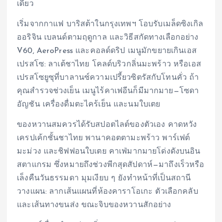
เดียว
เริ่มจากกาแฟ บาริสต้าในกรุงเทพฯ โอบรับเมล็ดซิงเกิล
ออริจิน เบลนด์ตามฤดูกาล และวิธีสกัดทางเลือกอย่าง
V60, AeroPress และคอลด์ดริป เมนูมักขยายเกินเอส
เปรสโซ: ลาเต้ชาไทย โคลด์บริวกลิ่นมะพร้าว หรือเอส
เปรสโซยูซุที่บาลานซ์ความเปรี้ยวซิตรัสกับโทนคั่ว ถ้า
คุณสำรวจช่วงเย็น เมนูไร้คาเฟอีนก็มีมากมาย—โซดา
อัญชัน เครื่องดื่มตะไคร้เย็น และนมใบเตย
ของหวานสมควรได้รับสปอตไลต์ของตัวเอง คาดหวัง
เครปเค้กชั้นชาไทย พานาคอตตามะพร้าว พาร์เฟต์
มะม่วง และชิฟฟอนใบเตย คาเฟ่มากมายโด่งดังบนอิน
สตาแกรม ซึ่งหมายถึงช่วงพีกสุดสัปดาห์—มาถึงเร็วหรือ
เล็งคืนวันธรรมดา มุมเงียบ ๆ ยังทำหน้าที่เป็นสถานี
วางแผน: ลากเส้นแผนที่ห้องคาราโอเกะ ตัวเลือกคลับ
และเส้นทางขนส่ง ขณะจิบของหวานสักอย่าง