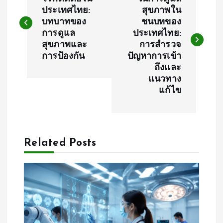
o
ประเทศไทย:
สุขภาพใน
บทบาทของ
ชนบทของ
s
การดูแล
ประเทศไทย:
สุขภาพและ
การสำรวจ
t
การป้องกัน
ปัญหาการเข้า
ถึงและ
n
แนวทาง
แก้ไข
a
v
Related Posts
i
g
a