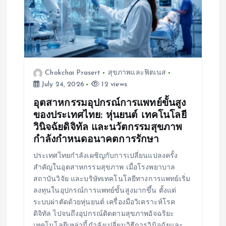
t
i
o
n
Chokchai Prasert
สุขภาพและฟิตเนส
July 24, 2026
12 views
อุตสาหกรรมอุปกรณ์การแพทย์ขั้นสูง
ของประเทศไทย: หุ่นยนต์ เทคโนโลยี
วินิจฉัยดิจิทัล และนวัตกรรมสุขภาพ
กำลังกำหนดอนาคตการรักษา
ประเทศไทยกำลังเผชิญกับการเปลี่ยนแปลงครั้ง
สำคัญในอุตสาหกรรมสุขภาพ เมื่อโรงพยาบาล
สถาบันวิจัย และบริษัทเทคโนโลยีทางการแพทย์เริ่ม
ลงทุนในอุปกรณ์การแพทย์ขั้นสูงมากขึ้น ตั้งแต่
ระบบผ่าตัดด้วยหุ่นยนต์ เครื่องมือวิเคราะห์โรค
ดิจิทัล ไปจนถึงอุปกรณ์ติดตามสุขภาพอัจฉริยะ
เทคโนโลยีเหล่านี้กำลังเปลี่ยนวิธีการวินิจฉัยและ