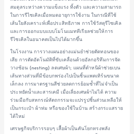
สมดุลระหว่างความแข็งแรง ทิ้งตัว และความสามารถ
ในการรีไซเคิลเมื่อหมดอายุการใช้งาน ในกรณีที่ใช้
เส้นใยสังเคราะห์เพื่อประสิทธิภาพ การใช้วัสดุรีไซเคิล
และการออกแบบแบบโมโนแมททีเรียลช่วยให้การ
รีไซเคิลในอนาคตเป็นไปได้มากขึ้น
ในโรงงาน การวางแผนอย่างแม่นยำช่วยตัดทอนของ
เสีย การตัดอัตโนมัติที่ขับเคลื่อนด้วยอัลกอริทึมการจัด
วางซ้อน (nesting) ลดเศษผ้า; แผนที่ตำหนิผ้าช่วยเบน
เส้นทางส่วนที่มีข้อบกพร่องไปเป็นชิ้นแพตเทิร์นขนาด
เล็กลง การมาตรฐานสีช่วยลดการย้อมซ้ำที่ไม่จำเป็น
ประหยัดน้ำและสารเคมี เมื่อเลี่ยงเศษผ้าไม่ได้ ความ
ร่วมมือกับสหกรณ์หัตถกรรมจะแปรรูปชิ้นส่วนเหลือให้
เป็นกระเป๋า ผ้าห่ม หรือของใช้ในบ้าน สร้างกระแสราย
ได้ใหม่
เศรษฐกิจบริการรอบๆ เสื้อผ้าเป็นคันโยกทรงพลัง