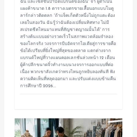
ฉัน และเซสชั่นบำบัดแบรนด์ของฉัน” จ๋า ผู้ดำเนิน
แผงค้าขนาด 1.8 ตารางเมตรขายเสื้อนอกแบบโมดู
ลาร์กล่าวติดตลก “ถ้าแจ็คเก็ตตัวหนึ่งไม่ถูกแตะต้อง
เลยในสองวัน ฉันรู้ว่าฉันต้องเปลี่ยนทิศทาง ไม่มี
สเปรดชีตไหนมาแทนที่สัญชาตญาณนั้นได้” การ
สร้างต้นแบบอย่างรวดเร็วในสภาพแวดล้อมจำลอง
ของโลกจริง วงจรการบีบอัดจากไอเดียสู่การขายคือ
ข้อได้เปรียบที่ยิ่งใหญ่ที่สุดของตลาด แตกต่างจาก
แบรนด์ใหญ่ที่วางแผนคอลเลกชั่นล่วงหน้า 12 เดือน
ผู้ค้าปลีกขนาดจิ๋วทำงานบนวงจรการออกแบบที่ต่อ
เนื่อง พวกเขาสังเกตว่าทรงไหนถูกหยิบลองทันที ฟัง
ความคิดเห็นที่หลุดออกมา และปรับแต่งแบบข้ามคืน
การศึกษาปี 2026…