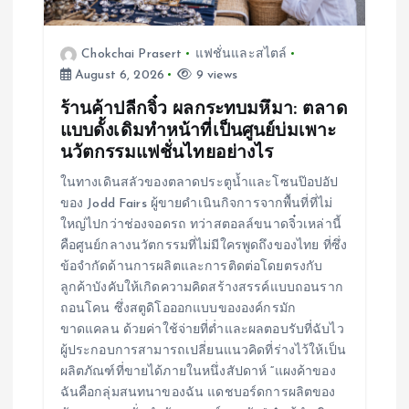
o
Chokchai Prasert
แฟชั่นและสไตล์
n
August 6, 2026
9 views
ร้านค้าปลีกจิ๋ว ผลกระทบมหึมา: ตลาด
แบบดั้งเดิมทำหน้าที่เป็นศูนย์บ่มเพาะ
นวัตกรรมแฟชั่นไทยอย่างไร
ในทางเดินสลัวของตลาดประตูน้ำและโซนป๊อปอัป
ของ Jodd Fairs ผู้ขายดำเนินกิจการจากพื้นที่ที่ไม่
ใหญ่ไปกว่าช่องจอดรถ ทว่าสตอลล์ขนาดจิ๋วเหล่านี้
คือศูนย์กลางนวัตกรรมที่ไม่มีใครพูดถึงของไทย ที่ซึ่ง
ข้อจำกัดด้านการผลิตและการติดต่อโดยตรงกับ
ลูกค้าบังคับให้เกิดความคิดสร้างสรรค์แบบถอนราก
ถอนโคน ซึ่งสตูดิโอออกแบบขององค์กรมัก
ขาดแคลน ด้วยค่าใช้จ่ายที่ต่ำและผลตอบรับที่ฉับไว
ผู้ประกอบการสามารถเปลี่ยนแนวคิดที่ร่างไว้ให้เป็น
ผลิตภัณฑ์ที่ขายได้ภายในหนึ่งสัปดาห์ “แผงค้าของ
ฉันคือกลุ่มสนทนาของฉัน แดชบอร์ดการผลิตของ