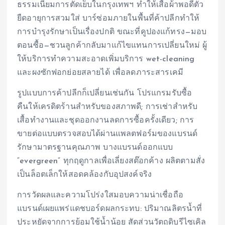
ธรรมเนียมการตัดเย็บในกรุงเทพฯ ทำให้เสื้อผ้าพอดีตัว
ยืดอายุการสวมใส่ บาร์ซ่อมภายในพื้นที่ค้าปลีกทำให้
การบำรุงรักษาเป็นเรื่องปกติ ขณะที่คูปองแก้ทรง—มอบ
ตอนซื้อ—ชวนลูกค้ากลับมาแก้ไขแทนการเปลี่ยนใหม่ ผู้
ให้บริการทำความสะอาดเพิ่มบริการ wet-cleaning
และผงซักฟอกย่อยสลายได้ เพื่อลดภาระสารเคมี
รูปแบบการค้าปลีกก็เปลี่ยนเช่นกัน โปรแกรมรับซื้อ
คืนให้เครดิตร้านสำหรับของสภาพดี; การเช่าสำหรับ
เสื้อทำงานและชุดออกงานลดการซื้อครั้งเดียว; การ
ขายต่อแบบตรวจสอบได้ผ่านแพลตฟอร์มของแบรนด์
รักษามาตรฐานคุณภาพ บางแบรนด์ออกแบบ
“evergreen” ทุกฤดูกาลเพื่อเลี่ยงสต๊อกค้าง ผลิตตามสั่ง
เป็นล็อตเล็กให้สอดคล้องกับอุปสงค์จริง
การวัดผลและความโปร่งใสมอบความน่าเชื่อถือ
แบรนด์เผยแพร่แดชบอร์ดผลกระทบ: ปริมาณลิตรน้ำที่
ประหยัดจากการย้อมใช้น้ำน้อย สัดส่วนวัตถุดิบรีไซเคิล