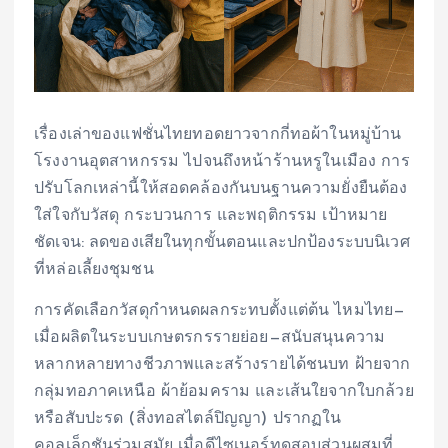
เรื่องเล่าของแฟชั่นไทยทอดยาวจากกี่ทอผ้าในหมู่บ้าน
โรงงานอุตสาหกรรม ไปจนถึงหน้าร้านหรูในเมือง การ
ปรับโลกเหล่านี้ให้สอดคล้องกันบนฐานความยั่งยืนต้อง
ใส่ใจกับวัสดุ กระบวนการ และพฤติกรรม เป้าหมาย
ชัดเจน: ลดของเสียในทุกขั้นตอนและปกป้องระบบนิเวศ
ที่หล่อเลี้ยงชุมชน
การคัดเลือกวัสดุกำหนดผลกระทบตั้งแต่ต้น ไหมไทย—
เมื่อผลิตในระบบเกษตรกรรายย่อย—สนับสนุนความ
หลากหลายทางชีวภาพและสร้างรายได้ชนบท ฝ้ายจาก
กลุ่มทอภาคเหนือ ผ้าย้อมคราม และเส้นใยจากใบกล้วย
หรือสับปะรด (สิ่งทอสไตล์ปิญญา) ปรากฏใน
คอลเล็กชันร่วมสมัย เมื่อดีไซเนอร์ทดสอบส่วนผสมที่