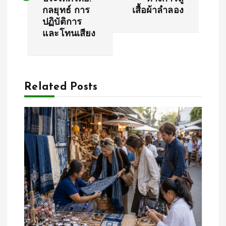
กลยุทธ์ การ
เสื้อผ้าลำลอง
t
ปฏิบัติการ
และโทนเสียง
n
a
Related Posts
v
i
g
a
t
i