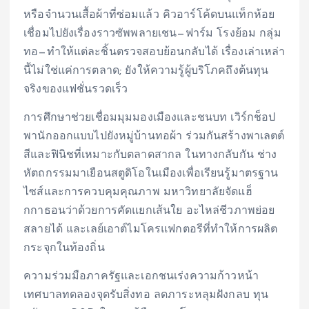
หรือจำนวนเสื้อผ้าที่ซ่อมแล้ว คิวอาร์โค้ดบนแท็กห้อย
เชื่อมไปยังเรื่องราวซัพพลายเชน—ฟาร์ม โรงย้อม กลุ่ม
ทอ—ทำให้แต่ละชิ้นตรวจสอบย้อนกลับได้ เรื่องเล่าเหล่า
นี้ไม่ใช่แค่การตลาด; ยังให้ความรู้ผู้บริโภคถึงต้นทุน
จริงของแฟชั่นรวดเร็ว
การศึกษาช่วยเชื่อมมุมมองเมืองและชนบท เวิร์กช็อป
พานักออกแบบไปยังหมู่บ้านทอผ้า ร่วมกันสร้างพาเลตต์
สีและฟินิชที่เหมาะกับตลาดสากล ในทางกลับกัน ช่าง
หัตถกรรมมาเยือนสตูดิโอในเมืองเพื่อเรียนรู้มาตรฐาน
ไซส์และการควบคุมคุณภาพ มหาวิทยาลัยจัดแฮ็
กกาธอนว่าด้วยการคัดแยกเส้นใย อะไหล่ชีวภาพย่อย
สลายได้ และเลย์เอาต์ไมโครแฟกตอรีที่ทำให้การผลิต
กระจุกในท้องถิ่น
ความร่วมมือภาครัฐและเอกชนเร่งความก้าวหน้า
เทศบาลทดลองจุดรับสิ่งทอ ลดภาระหลุมฝังกลบ ทุน