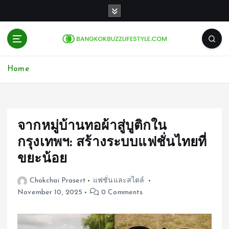
S
k
i
p
t
o
Home
c
o
n
t
e
จากหมู่บ้านทอผ้าสู่บูติกใน
n
กรุงเทพฯ: สร้างระบบแฟชั่นไทยที่
t
ขยะน้อย
Chokchai Prasert
แฟชั่นและสไตล์
November 10, 2025
0 Comments