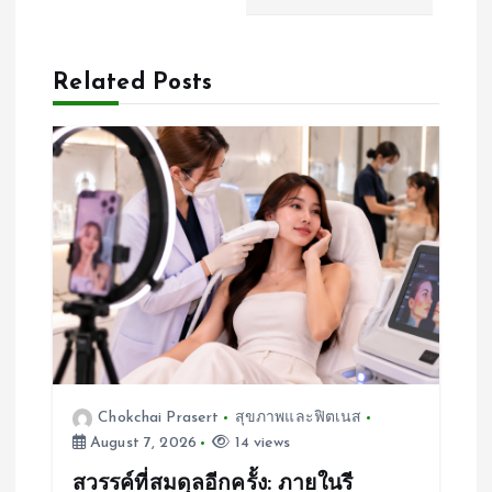
n
a
Related Posts
v
i
g
a
t
i
Chokchai Prasert
สุขภาพและฟิตเนส
August 7, 2026
14 views
o
สวรรค์ที่สมดุลอีกครั้ง: ภายในรี