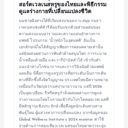
สอร์ตเวลเนสหรูของไทยและพิธีกรรม
n
ดูแลร่างกายที่เปลี่ยนแปลงชีวิต
บนชายฝั่งทางใต้ที่เงียบสงบของเกาะสมุย กมลา
เวลเนสแซงค์ทัวรีต้อนรับแขกด้วยส่วนผสมของ
ความสงบแบบอารามและความแม่นยำทางการ
แพทย์ โปรแกรม “น้ำหนักในอุดมคติ” อันเป็น
เอกลักษณ์ไม่ได้สัญญาเพียงการผ่อนคลายเท่านั้น
แต่ยังผสมผสานการพันตัวด้วยสมุนไพร การระบาย
น้ำเหลืองด้วยมือ และวารีบำบัดลำไส้ เข้ากับคำ
แนะนำทางโภชนาการและการวินิจฉัยด้วยแพทย์
แผนจีน นี่คือการดูแลรูปร่างที่ยกระดับเป็นการเดิน
ทางที่ลึกซึ้งถึงจิตวิญญาณ ประเทศไทยมีความหมาย
เหมือนกับวัฒนธรรมสปามายาวนาน แต่ปี 2026
เป็นจุดเปลี่ยน: รีทรีตหรูกำลังผสมผสานการดูแล
ร่างกายแบบไทยโบราณเข้ากับโปรโตคอลเวลเนสที่
มีหลักฐานเชิงประจักษ์ เพื่อดึงดูดนักเดินทางสาย
พันธุ์ใหม่ ผู้แสวงหาการเปลี่ยนแปลง จากข้อมูลของ
Global Wellness Institute’s 2024 monitor ค่าใช้
จ่ายด้านการท่องเที่ยวเวลเนสของไทยคาดว่าจะสูง