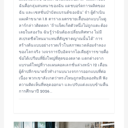
ฉันคือกลุ่มสนทนาของฉัน แดชบอร์ดการผลิตของ
ฉัน และเซสชั่นบำบัดแบรนด์ของฉัน” จ๋า ผู้ดำเนิน
แผงค้าขนาด 1.8 ตารางเมตรขายเสื้อนอกแบบโมดู
ลาร์กล่าวติดตลก “ถ้าแจ็คเก็ตตัวหนึ่งไม่ถูกแตะต้อง
เลยในสองวัน ฉันรู้ว่าฉันต้องเปลี่ยนทิศทาง ไม่มี
สเปรดชีตไหนมาแทนที่สัญชาตญาณนั้นได้” การ
สร้างต้นแบบอย่างรวดเร็วในสภาพแวดล้อมจำลอง
ของโลกจริง วงจรการบีบอัดจากไอเดียสู่การขายคือ
ข้อได้เปรียบที่ยิ่งใหญ่ที่สุดของตลาด แตกต่างจาก
แบรนด์ใหญ่ที่วางแผนคอลเลกชั่นล่วงหน้า 12 เดือน
ผู้ค้าปลีกขนาดจิ๋วทำงานบนวงจรการออกแบบที่ต่อ
เนื่อง พวกเขาสังเกตว่าทรงไหนถูกหยิบลองทันที ฟัง
ความคิดเห็นที่หลุดออกมา และปรับแต่งแบบข้ามคืน
การศึกษาปี 2026…