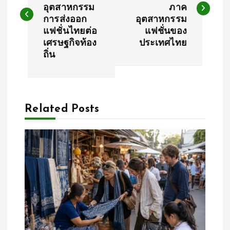
อุตสาหกรรม
ภาค
s
การส่งออก
อุตสาหกรรม
แฟชั่นไทยต่อ
แฟชั่นของ
t
เศรษฐกิจท้อง
ประเทศไทย
ถิ่น
n
a
Related Posts
v
i
g
a
t