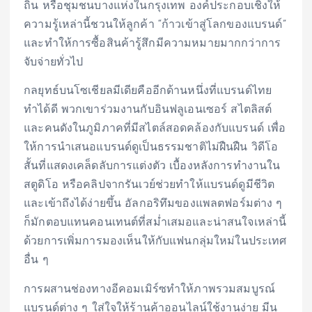
ถิ่น หรือชุมชนบางแห่งในกรุงเทพ องค์ประกอบเชิงให้
ความรู้เหล่านี้ชวนให้ลูกค้า “ก้าวเข้าสู่โลกของแบรนด์”
และทำให้การซื้อสินค้ารู้สึกมีความหมายมากกว่าการ
จับจ่ายทั่วไป
กลยุทธ์บนโซเชียลมีเดียคืออีกด้านหนึ่งที่แบรนด์ไทย
ทำได้ดี พวกเขาร่วมงานกับอินฟลูเอนเซอร์ สไตลิสต์
และคนดังในภูมิภาคที่มีสไตล์สอดคล้องกับแบรนด์ เพื่อ
ให้การนำเสนอแบรนด์ดูเป็นธรรมชาติไม่ฝืนฝืน วิดีโอ
สั้นที่แสดงเคล็ดลับการแต่งตัว เบื้องหลังการทำงานใน
สตูดิโอ หรือคลิปจากรันเวย์ช่วยทำให้แบรนด์ดูมีชีวิต
และเข้าถึงได้ง่ายขึ้น อัลกอริทึมของแพลตฟอร์มต่าง ๆ
ก็มักตอบแทนคอนเทนต์ที่สม่ำเสมอและน่าสนใจเหล่านี้
ด้วยการเพิ่มการมองเห็นให้กับแฟนกลุ่มใหม่ในประเทศ
อื่น ๆ
การผสานช่องทางอีคอมเมิร์ซทำให้ภาพรวมสมบูรณ์
แบรนด์ต่าง ๆ ใส่ใจให้ร้านค้าออนไลน์ใช้งานง่าย มีน