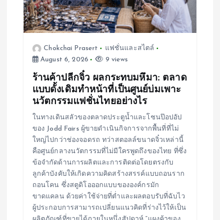
i
o
Chokchai Prasert
แฟชั่นและสไตล์
n
August 6, 2026
9 views
ร้านค้าปลีกจิ๋ว ผลกระทบมหึมา: ตลาด
แบบดั้งเดิมทำหน้าที่เป็นศูนย์บ่มเพาะ
นวัตกรรมแฟชั่นไทยอย่างไร
ในทางเดินสลัวของตลาดประตูน้ำและโซนป๊อปอัป
ของ Jodd Fairs ผู้ขายดำเนินกิจการจากพื้นที่ที่ไม่
ใหญ่ไปกว่าช่องจอดรถ ทว่าสตอลล์ขนาดจิ๋วเหล่านี้
คือศูนย์กลางนวัตกรรมที่ไม่มีใครพูดถึงของไทย ที่ซึ่ง
ข้อจำกัดด้านการผลิตและการติดต่อโดยตรงกับ
ลูกค้าบังคับให้เกิดความคิดสร้างสรรค์แบบถอนราก
ถอนโคน ซึ่งสตูดิโอออกแบบขององค์กรมัก
ขาดแคลน ด้วยค่าใช้จ่ายที่ต่ำและผลตอบรับที่ฉับไว
ผู้ประกอบการสามารถเปลี่ยนแนวคิดที่ร่างไว้ให้เป็น
ผลิตภัณฑ์ที่ขายได้ภายในหนึ่งสัปดาห์ “แผงค้าของ