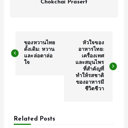
Chokchai Prasert
P
ของหวานไทย
หัวใจของ
o
ดั้งเดิม: หวาน
อาหารไทย:
และล่อตาล่อ
เครื่องเทศ
ใจ
และสมุนไพร
s
ที่สำคัญที่
ทำให้รสชาติ
t
ของอาหารมี
ชีวิตชีวา
n
a
Related Posts
v