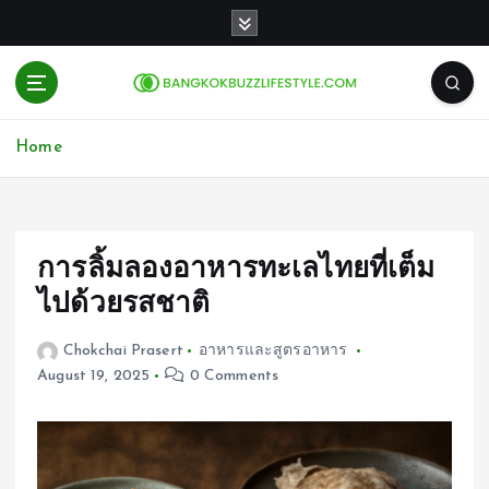
S
k
i
p
t
o
Home
c
o
n
t
e
การลิ้มลองอาหารทะเลไทยที่เต็ม
n
ไปด้วยรสชาติ
t
Chokchai Prasert
อาหารและสูตรอาหาร
August 19, 2025
0 Comments