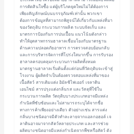
ประเทศไทย เครื่องหมายฮาลาลสามารถมีอิทธิพลต่อ
การตัดสินใจซื้อ แต่ผู้บริโภคยุคใหม่ไม่ได้ต้องการ
เพียงสัญลักษณ์บนบรรจุภัณฑ์เท่านั้น พวกเขา
ต้องการข้อมูลที่สามารถพิสูจน์ได้เกี่ยวกับแหล่งที่มา
ของวัตถุดิบ กระบวนการผลิต ระบบจัดเก็บ และ
มาตรการป้องกันการปนเปื้อน แนวโน้มดังกล่าว
ทำให้อุตสาหกรรมฮาลาลเชื่อมโยงกับมาตรฐาน
ด้านความปลอดภัยอาหาร การตรวจสอบย้อนกลับ
และการบริหารจัดการที่โปร่งใสมากขึ้น การรับรอง
ฮาลาลครอบคลุมกระบวนการผลิตทั้งหมด
มาตรฐานฮาลาลเริ่มต้นตั้งแต่ก่อนที่วัตถุดิบจะเข้าสู่
โรงงาน ผู้ผลิตจำเป็นต้องตรวจสอบแหล่งที่มาของ
เนื้อสัตว์ สารเติมแต่ง อิมัลซิไฟเออร์ เจลาติน
เอนไซม์ สารปรุงแต่งกลิ่นรส และวัสดุที่ใช้ใน
กระบวนการผลิต วัตถุดิบบางประเภทอาจมีแหล่ง
กำเนิดที่ซับซ้อนและไม่สามารถระบุได้จากชื่อ
ทางการค้าเพียงอย่างเดียว ตัวอย่างเช่น สารแต่ง
กลิ่นบางชนิดอาจมีตัวทำละลายจากแอลกอฮอล์ เจ
ลาตินอาจมาจากสัตว์หลายประเภท และสารช่วย
ผลิตบางชนิดอาจมีแหล่งกำเนิดจากพืชหรือสัตว์ ดัง