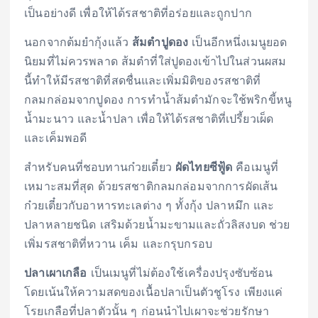
เป็นอย่างดี เพื่อให้ได้รสชาติที่อร่อยและถูกปาก
นอกจากต้มยำกุ้งแล้ว
ส้มตำปูดอง
เป็นอีกหนึ่งเมนูยอด
นิยมที่ไม่ควรพลาด ส้มตำที่ใส่ปูดองเข้าไปในส่วนผสม
นี้ทำให้มีรสชาติที่สดชื่นและเพิ่มมิติของรสชาติที่
กลมกล่อมจากปูดอง การทำน้ำส้มตำมักจะใช้พริกขี้หนู
น้ำมะนาว และน้ำปลา เพื่อให้ได้รสชาติที่เปรี้ยวเผ็ด
และเค็มพอดี
สำหรับคนที่ชอบทานก๋วยเตี๋ยว
ผัดไทยซีฟู้ด
คือเมนูที่
เหมาะสมที่สุด ด้วยรสชาติกลมกล่อมจากการผัดเส้น
ก๋วยเตี๋ยวกับอาหารทะเลต่าง ๆ ทั้งกุ้ง ปลาหมึก และ
ปลาหลายชนิด เสริมด้วยน้ำมะขามและถั่วลิสงบด ช่วย
เพิ่มรสชาติที่หวาน เค็ม และกรุบกรอบ
ปลาเผาเกลือ
เป็นเมนูที่ไม่ต้องใช้เครื่องปรุงซับซ้อน
โดยเน้นให้ความสดของเนื้อปลาเป็นตัวชูโรง เพียงแค่
โรยเกลือที่ปลาตัวนั้น ๆ ก่อนนำไปเผาจะช่วยรักษา