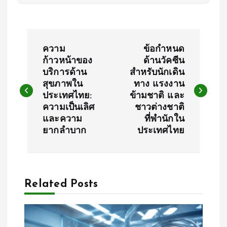
P
ความ
ข้อกำหนด
o
ก้าวหน้าของ
ด้านวัคซีน
บริการด้าน
สำหรับนักเดิน
สุขภาพใน
ทาง แรงงาน
s
ประเทศไทย:
ข้ามชาติ และ
ความเป็นเลิศ
ชาวต่างชาติ
t
และความ
ที่พำนักใน
ยากลำบาก
ประเทศไทย
n
a
Related Posts
v
i